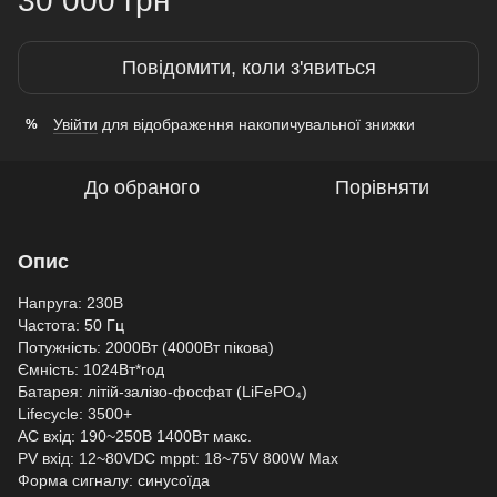
30 000 грн
Повідомити, коли з'явиться
Увійти
для відображення накопичувальної знижки
%
До обраного
Порівняти
Опис
Напруга: 230В
Частота: 50 Гц
Потужність: 2000Вт (4000Вт пікова)
Ємність: 1024Вт*год
Батарея: літій-залізо-фосфат (LiFePO₄)
Lifecycle: 3500+
AC вхід: 190~250В 1400Вт макс.
PV вхід: 12~80VDC mppt: 18~75V 800W Max
Форма сигналу: синусоїда