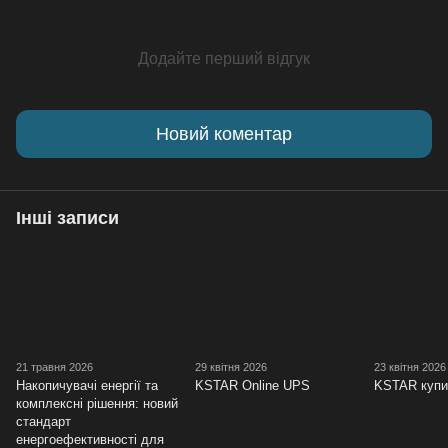
Додайте перший відгук
Новий коментар
Інші записи
21 травня 2026
29 квітня 2026
23 квітня 2026
Накопичувачі енергії та
​KSTAR Online UPS
KSTAR купит
комплексні рішення: новий
стандарт
енергоефективності для